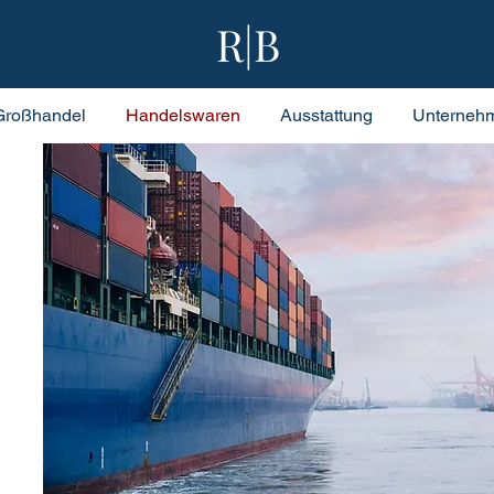
R|B
Großhandel
Handelswaren
Ausstattung
Unterneh