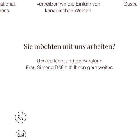
ational.
vertreiben wir die Einfuhr von
Gastr
ress.
kanadischen Weinen.
Sie möchten mit uns arbeiten?
Unsere fachkundige Beraterin
Frau Simone Döß hilft Ihnen gern weiter:
Simone Döß
Beraterin Großhandel | Ein- und Verkauf
+49 351 49 89 809
simone.doess@rank-buettig.de